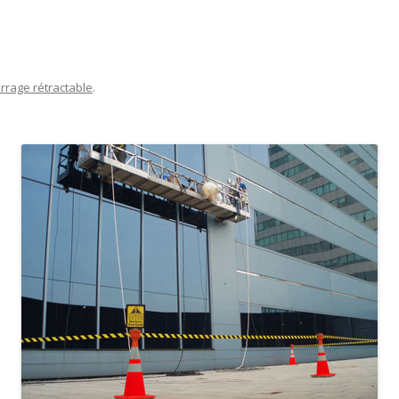
rrage rétractable
.